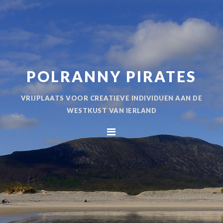
Spring
Door
naar
naar
de
de
hoofdnavigatie
hoofd
inhoud
POLRANNY PIRATES
VRIJPLAATS VOOR CREATIEVE INDIVIDUEN AAN DE
WESTKUST VAN IERLAND