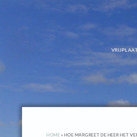
Spring
Door
naar
naar
de
de
hoofdnavigatie
hoofd
inhoud
VRIJPLAA
HOME
»
HOE MARGREET DE HEER HET VE