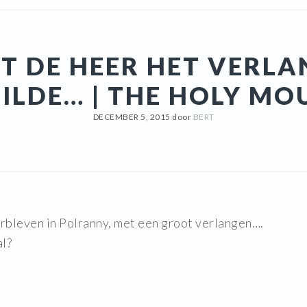
T DE HEER HET VERLA
TILDE… | THE HOLY MO
DECEMBER 5, 2015
door
BERT
rbleven in Polranny, met een groot verlangen….
al?