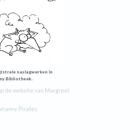
istrale naslagwerken in
ny Bibliotheek.
 op de website van Margreet
lranny Pirates