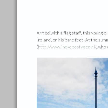
Armed with a flag staff, this young 
Ireland, on his bare feet. At the su
(
http://
www.inekeoostveen.nl/
, who 