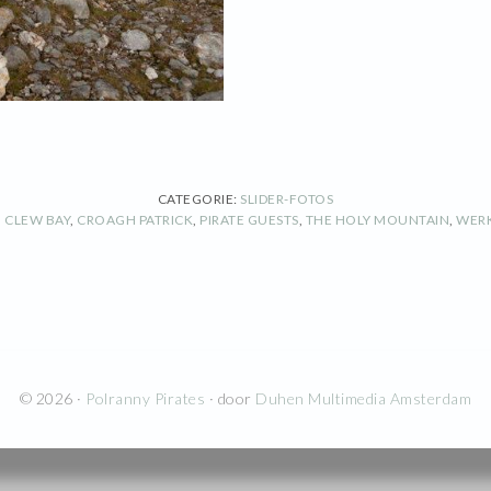
CATEGORIE:
SLIDER-FOTOS
,
CLEW BAY
,
CROAGH PATRICK
,
PIRATE GUESTS
,
THE HOLY MOUNTAIN
,
WERK
© 2026 ·
Polranny Pirates
· door
Duhen Multimedia Amsterdam