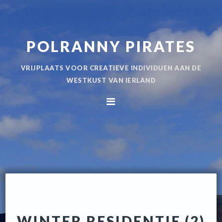
Spring
Door
naar
naar
de
de
POLRANNY PIRATES
hoofdnavigatie
hoofd
inhoud
VRIJPLAATS VOOR CREATIEVE INDIVIDUEN AAN DE
WESTKUST VAN IERLAND
WINTER RESIDENTIE (2)