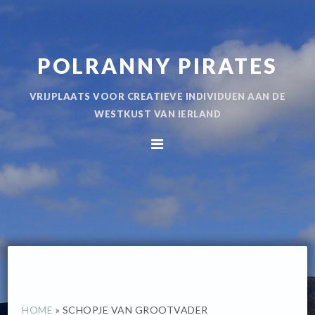
Spring
Door
naar
naar
de
de
POLRANNY PIRATES
hoofdnavigatie
hoofd
inhoud
VRIJPLAATS VOOR CREATIEVE INDIVIDUEN AAN DE
WESTKUST VAN IERLAND
HOME
»
SCHOPJE VAN GROOTVADER