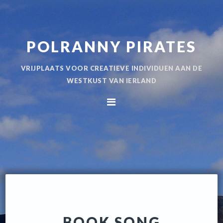
Spring
Door
naar
naar
de
de
POLRANNY PIRATES
hoofdnavigatie
hoofd
inhoud
VRIJPLAATS VOOR CREATIEVE INDIVIDUEN AAN DE
WESTKUST VAN IERLAND
BOOK SONG