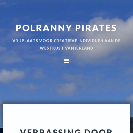
Spring
Door
naar
naar
de
de
POLRANNY PIRATES
hoofdnavigatie
hoofd
inhoud
VRIJPLAATS VOOR CREATIEVE INDIVIDUEN AAN DE
WESTKUST VAN IERLAND
VERRASSING DOOR