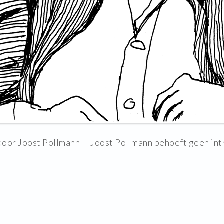
door Joost Pollmann Joost Pollmann behoeft geen introd