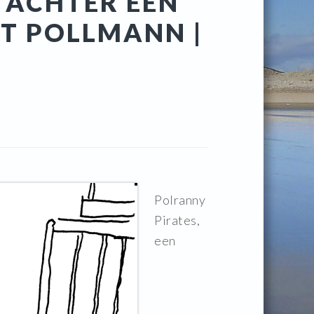
 ACHTER EEN
T POLLMANN |
Polranny
Pirates,
een