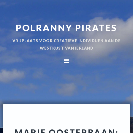
Spring
Door
naar
naar
de
de
POLRANNY PIRATES
hoofdnavigatie
hoofd
inhoud
VRIJPLAATS VOOR CREATIEVE INDIVIDUEN AAN DE
WESTKUST VAN IERLAND
MARIE OOSTERBAAN: