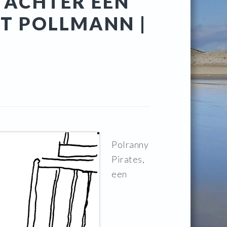
 ACHTER EEN
T POLLMANN |
Polranny
Pirates,
een