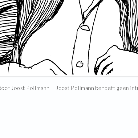
door Joost Pollmann Joost Pollmann behoeft geen introd