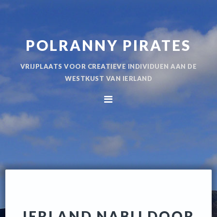
Spring
Door
naar
naar
de
de
POLRANNY PIRATES
hoofdnavigatie
hoofd
inhoud
VRIJPLAATS VOOR CREATIEVE INDIVIDUEN AAN DE
WESTKUST VAN IERLAND
IERLAND NABIJ DOOR