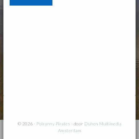
© 2026 ·
Polranny Pirates
· door
Duhen Multimedia
Amsterdam