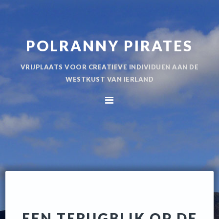
Spring
Door
naar
naar
de
de
POLRANNY PIRATES
hoofdnavigatie
hoofd
inhoud
VRIJPLAATS VOOR CREATIEVE INDIVIDUEN AAN DE
WESTKUST VAN IERLAND
EEN TERUGBLIK OP DE