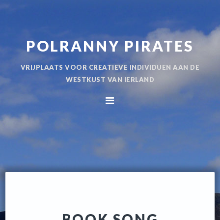
Spring
Door
naar
naar
de
de
POLRANNY PIRATES
hoofdnavigatie
hoofd
inhoud
VRIJPLAATS VOOR CREATIEVE INDIVIDUEN AAN DE
WESTKUST VAN IERLAND
BOOK SONG