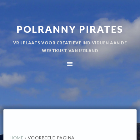
Spring
Door
naar
naar
de
de
POLRANNY PIRATES
hoofdnavigatie
hoofd
inhoud
VRIJPLAATS VOOR CREATIEVE INDIVIDUEN AAN DE
WESTKUST VAN IERLAND
HOME
»
VOORBEELD PAGINA