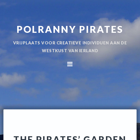
Spring
Door
naar
naar
de
de
POLRANNY PIRATES
hoofdnavigatie
hoofd
inhoud
VRIJPLAATS VOOR CREATIEVE INDIVIDUEN AAN DE
WESTKUST VAN IERLAND
THE PIRATES’ GARDEN