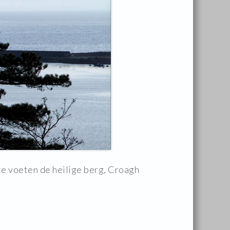
te voeten de heilige berg, Croagh