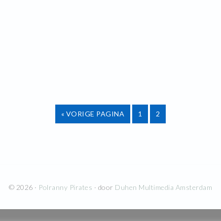
GA
PAGINA
PAGINA
«
VORIGE PAGINA
1
2
NAAR
© 2026 ·
Polranny Pirates
· door
Duhen Multimedia Amsterdam