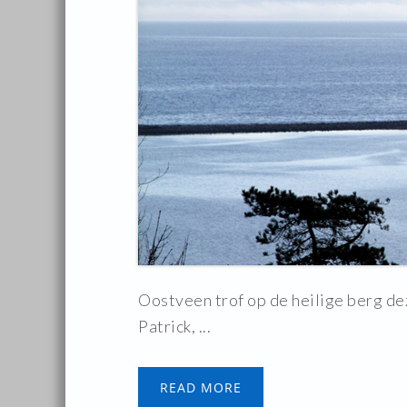
Oostveen trof op de heilige berg d
Patrick, ...
READ MORE