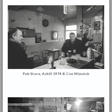
Pub Store, Achill 1974 © Con Mönnich