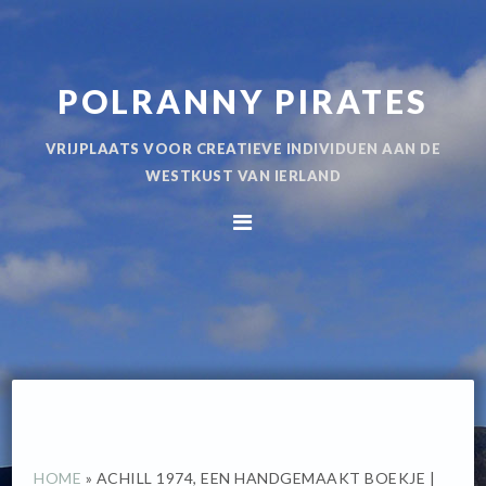
Spring
Door
naar
naar
de
de
POLRANNY PIRATES
hoofdnavigatie
hoofd
inhoud
VRIJPLAATS VOOR CREATIEVE INDIVIDUEN AAN DE
WESTKUST VAN IERLAND
HOME
»
ACHILL 1974, EEN HANDGEMAAKT BOEKJE |