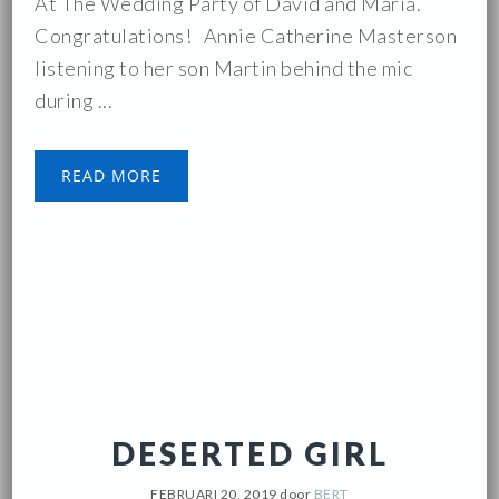
At The Wedding Party of David and Maria.
Congratulations! Annie Catherine Masterson
listening to her son Martin behind the mic
during ...
READ MORE
DESERTED GIRL
FEBRUARI 20, 2019
door
BERT