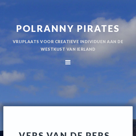
Spring
Door
naar
naar
de
de
POLRANNY PIRATES
hoofdnavigatie
hoofd
inhoud
VRIJPLAATS VOOR CREATIEVE INDIVIDUEN AAN DE
WESTKUST VAN IERLAND
VERS VAN DE PERS…