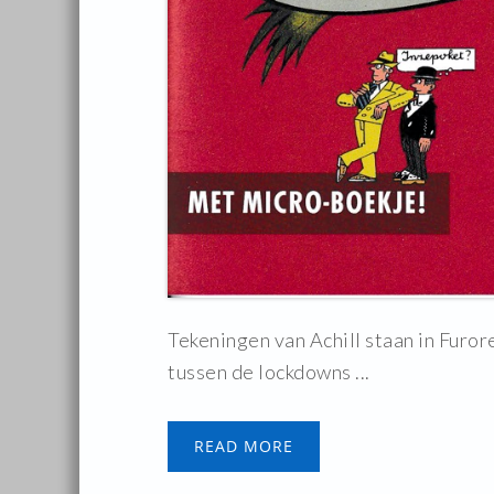
Tekeningen van Achill staan in Furo
tussen de lockdowns ...
READ MORE